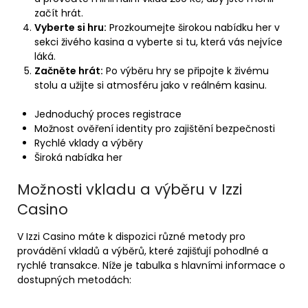
začít hrát.
Vyberte si hru:
Prozkoumejte širokou nabídku her v
sekci živého kasina a vyberte si tu, která vás nejvíce
láká.
Začněte hrát:
Po výběru hry se připojte k živému
stolu a užijte si atmosféru jako v reálném kasinu.
Jednoduchý proces registrace
Možnost ověření identity pro zajištění bezpečnosti
Rychlé vklady a výběry
Široká nabídka her
Možnosti vkladu a výběru v Izzi
Casino
V Izzi Casino máte k dispozici různé metody pro
provádění vkladů a výběrů, které zajišťují pohodlné a
rychlé transakce. Níže je tabulka s hlavními informace o
dostupných metodách: