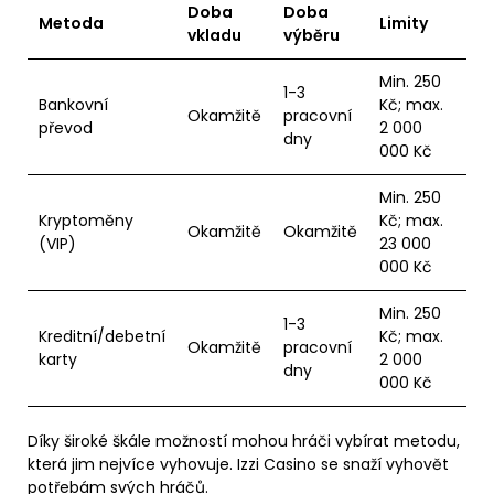
Doba
Doba
Metoda
Limity
vkladu
výběru
Min. 250
1-3
Bankovní
Kč; max.
Okamžitě
pracovní
převod
2 000
dny
000 Kč
Min. 250
Kryptoměny
Kč; max.
Okamžitě
Okamžitě
(VIP)
23 000
000 Kč
Min. 250
1-3
Kreditní/debetní
Kč; max.
Okamžitě
pracovní
karty
2 000
dny
000 Kč
Díky široké škále možností mohou hráči vybírat metodu,
která jim nejvíce vyhovuje. Izzi Casino se snaží vyhovět
potřebám svých hráčů.