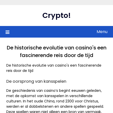
Skip
to
Crypto!
content
Menu
De historische evolutie van casino's een
fascinerende reis door de tijd
De historische evolutie van casino's een fascinerende
reis door de tijd
De oorsprong van kansspelen
De geschiedenis van casino’s begint eeuwen geleden,
met de opkomst van kansspelen in verschillende
culturen. In het oude China, rond 2300 voor Christus,
werden er al dobbelstenen en andere spellen gespeeld.
Deze spellen waren niet alleen een bron van vermaak,