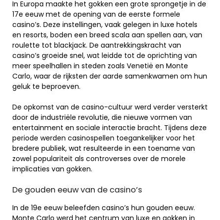
In Europa maakte het gokken een grote sprongetje in de
17e eeuw met de opening van de eerste formele
casino’s. Deze instellingen, vaak gelegen in luxe hotels
en resorts, boden een breed scala aan spellen aan, van
roulette tot blackjack. De aantrekkingskracht van
casino’s groeide snel, wat leidde tot de oprichting van
meer speelhallen in steden zoals Venetië en Monte
Carlo, waar de rijksten der aarde samenkwamen om hun
geluk te beproeven.
De opkomst van de casino-cultuur werd verder versterkt
door de industriële revolutie, die nieuwe vormen van
entertainment en sociale interactie bracht. Tijdens deze
periode werden casinospellen toegankelijker voor het
bredere publiek, wat resulteerde in een toename van
zowel populariteit als controverses over de morele
implicaties van gokken.
De gouden eeuw van de casino’s
In de 19e eeuw beleefden casino’s hun gouden eeuw.
Monte Carlo werd het centrum van luxe en gokken in