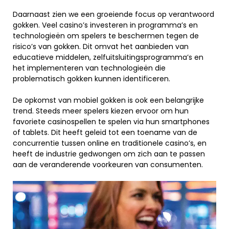
Daarnaast zien we een groeiende focus op verantwoord
gokken. Veel casino’s investeren in programma’s en
technologieën om spelers te beschermen tegen de
risico’s van gokken. Dit omvat het aanbieden van
educatieve middelen, zelfuitsluitingsprogramma’s en
het implementeren van technologieën die
problematisch gokken kunnen identificeren.
De opkomst van mobiel gokken is ook een belangrijke
trend. Steeds meer spelers kiezen ervoor om hun
favoriete casinospellen te spelen via hun smartphones
of tablets. Dit heeft geleid tot een toename van de
concurrentie tussen online en traditionele casino’s, en
heeft de industrie gedwongen om zich aan te passen
aan de veranderende voorkeuren van consumenten.