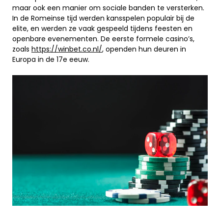
maar ook een manier om sociale banden te versterken.
In de Romeinse tijd werden kansspelen populair bij de
elite, en werden ze vaak gespeeld tijdens feesten en
openbare evenementen. De eerste formele casino’s,
zoals
https://winbet.co.nl/
, openden hun deuren in
Europa in de 17e eeuw.