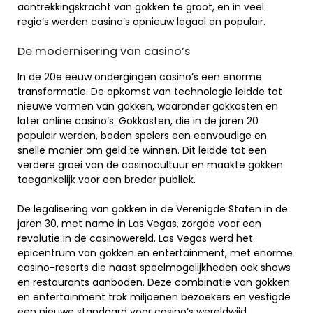
aantrekkingskracht van gokken te groot, en in veel
regio’s werden casino’s opnieuw legaal en populair.
De modernisering van casino’s
In de 20e eeuw ondergingen casino’s een enorme
transformatie. De opkomst van technologie leidde tot
nieuwe vormen van gokken, waaronder gokkasten en
later online casino’s. Gokkasten, die in de jaren 20
populair werden, boden spelers een eenvoudige en
snelle manier om geld te winnen. Dit leidde tot een
verdere groei van de casinocultuur en maakte gokken
toegankelijk voor een breder publiek.
De legalisering van gokken in de Verenigde Staten in de
jaren 30, met name in Las Vegas, zorgde voor een
revolutie in de casinowereld. Las Vegas werd het
epicentrum van gokken en entertainment, met enorme
casino-resorts die naast speelmogelijkheden ook shows
en restaurants aanboden. Deze combinatie van gokken
en entertainment trok miljoenen bezoekers en vestigde
een nieuwe standaard voor casino’s wereldwijd.