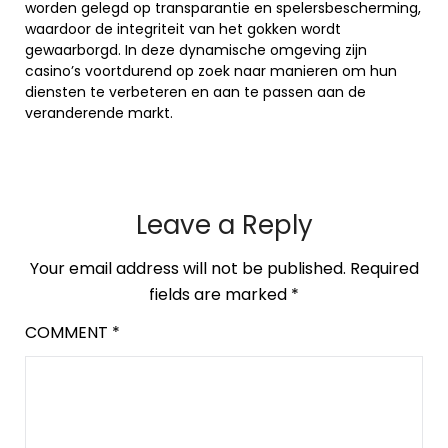
worden gelegd op transparantie en spelersbescherming,
waardoor de integriteit van het gokken wordt
gewaarborgd. In deze dynamische omgeving zijn
casino’s voortdurend op zoek naar manieren om hun
diensten te verbeteren en aan te passen aan de
veranderende markt.
Leave a Reply
Your email address will not be published.
Required
fields are marked
*
COMMENT
*