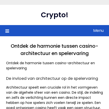
Skip
to
Crypto!
content
Menu
Ontdek de harmonie tussen casino-
architectuur en spelervaring
Ontdek de harmonie tussen casino-architectuur en
spelervaring
De invloed van architectuur op de spelervaring
Architectuur speelt een cruciale rol in het vormgeven
van de algehele sfeer van een casino. De stijl, de indeling
en zelfs de verlichting kunnen een directe impact
hebben op hoe spelers zich voelen terwijl ze spelen. Een
goed ontworpen casino heeft vaak een open structuur,