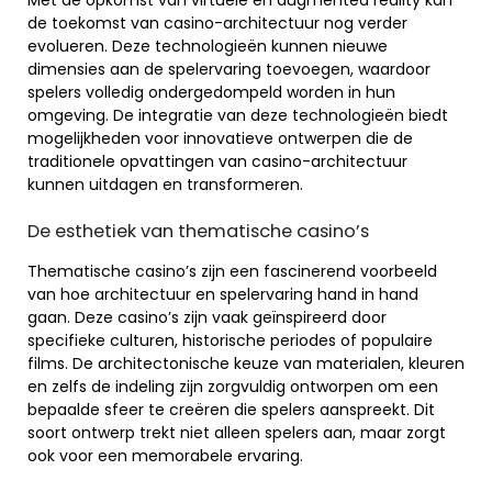
Met de opkomst van virtuele en augmented reality kan
de toekomst van casino-architectuur nog verder
evolueren. Deze technologieën kunnen nieuwe
dimensies aan de spelervaring toevoegen, waardoor
spelers volledig ondergedompeld worden in hun
omgeving. De integratie van deze technologieën biedt
mogelijkheden voor innovatieve ontwerpen die de
traditionele opvattingen van casino-architectuur
kunnen uitdagen en transformeren.
De esthetiek van thematische casino’s
Thematische casino’s zijn een fascinerend voorbeeld
van hoe architectuur en spelervaring hand in hand
gaan. Deze casino’s zijn vaak geïnspireerd door
specifieke culturen, historische periodes of populaire
films. De architectonische keuze van materialen, kleuren
en zelfs de indeling zijn zorgvuldig ontworpen om een
bepaalde sfeer te creëren die spelers aanspreekt. Dit
soort ontwerp trekt niet alleen spelers aan, maar zorgt
ook voor een memorabele ervaring.