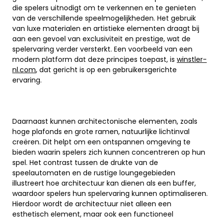
die spelers uitnodigt om te verkennen en te genieten
van de verschillende speelmogelijkheden. Het gebruik
van luxe materialen en artistieke elementen draagt bij
aan een gevoel van exclusiviteit en prestige, wat de
spelervaring verder versterkt. Een voorbeeld van een
modern platform dat deze principes toepast, is
winstler-
nl.com
, dat gericht is op een gebruikersgerichte
ervaring.
Daarnaast kunnen architectonische elementen, zoals
hoge plafonds en grote ramen, natuurlijke lichtinval
creëren. Dit helpt om een ontspannen omgeving te
bieden waarin spelers zich kunnen concentreren op hun
spel. Het contrast tussen de drukte van de
speelautomaten en de rustige loungegebieden
illustreert hoe architectuur kan dienen als een buffer,
waardoor spelers hun spelervaring kunnen optimaliseren.
Hierdoor wordt de architectuur niet alleen een
esthetisch element, maar ook een functioneel