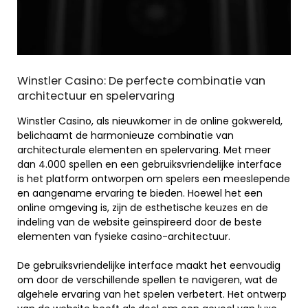
Winstler Casino: De perfecte combinatie van
architectuur en spelervaring
Winstler Casino, als nieuwkomer in de online gokwereld,
belichaamt de harmonieuze combinatie van
architecturale elementen en spelervaring. Met meer
dan 4.000 spellen en een gebruiksvriendelijke interface
is het platform ontworpen om spelers een meeslepende
en aangename ervaring te bieden. Hoewel het een
online omgeving is, zijn de esthetische keuzes en de
indeling van de website geïnspireerd door de beste
elementen van fysieke casino-architectuur.
De gebruiksvriendelijke interface maakt het eenvoudig
om door de verschillende spellen te navigeren, wat de
algehele ervaring van het spelen verbetert. Het ontwerp