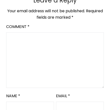
Leave a Reply
Your email address will not be published.
Required
fields are marked
*
COMMENT
*
NAME
*
EMAIL
*