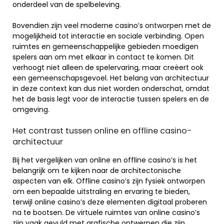
onderdeel van de spelbeleving.
Bovendien zijn veel moderne casino’s ontworpen met de
mogelijkheid tot interactie en sociale verbinding. Open
ruimtes en gemeenschappelijke gebieden moedigen
spelers aan om met elkaar in contact te komen. Dit
verhoogt niet alleen de spelervaring, maar creëert ook
een gemeenschapsgevoel. Het belang van architectuur
in deze context kan dus niet worden onderschat, omdat
het de basis legt voor de interactie tussen spelers en de
omgeving.
Het contrast tussen online en offline casino-
architectuur
Bij het vergelijken van online en offline casino’s is het
belangrijk om te kijken naar de architectonische
aspecten van elk. Offline casino’s zijn fysiek ontworpen
om een bepaalde uitstraling en ervaring te bieden,
terwijl online casino’s deze elementen digitaal proberen
na te bootsen. De virtuele ruimtes van online casino’s
zijn vaak gevuld met grafische ontwerpen die zijn