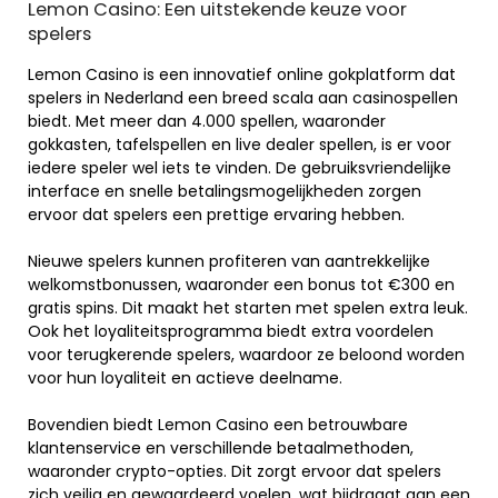
Lemon Casino: Een uitstekende keuze voor
spelers
Lemon Casino is een innovatief online gokplatform dat
spelers in Nederland een breed scala aan casinospellen
biedt. Met meer dan 4.000 spellen, waaronder
gokkasten, tafelspellen en live dealer spellen, is er voor
iedere speler wel iets te vinden. De gebruiksvriendelijke
interface en snelle betalingsmogelijkheden zorgen
ervoor dat spelers een prettige ervaring hebben.
Nieuwe spelers kunnen profiteren van aantrekkelijke
welkomstbonussen, waaronder een bonus tot €300 en
gratis spins. Dit maakt het starten met spelen extra leuk.
Ook het loyaliteitsprogramma biedt extra voordelen
voor terugkerende spelers, waardoor ze beloond worden
voor hun loyaliteit en actieve deelname.
Bovendien biedt Lemon Casino een betrouwbare
klantenservice en verschillende betaalmethoden,
waaronder crypto-opties. Dit zorgt ervoor dat spelers
zich veilig en gewaardeerd voelen, wat bijdraagt aan een