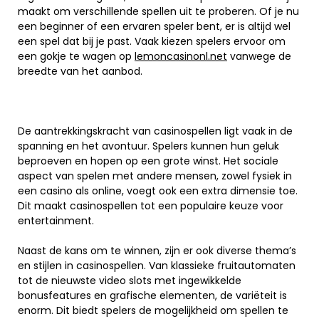
maakt om verschillende spellen uit te proberen. Of je nu
een beginner of een ervaren speler bent, er is altijd wel
een spel dat bij je past. Vaak kiezen spelers ervoor om
een gokje te wagen op
lemoncasinonl.net
vanwege de
breedte van het aanbod.
De aantrekkingskracht van casinospellen ligt vaak in de
spanning en het avontuur. Spelers kunnen hun geluk
beproeven en hopen op een grote winst. Het sociale
aspect van spelen met andere mensen, zowel fysiek in
een casino als online, voegt ook een extra dimensie toe.
Dit maakt casinospellen tot een populaire keuze voor
entertainment.
Naast de kans om te winnen, zijn er ook diverse thema’s
en stijlen in casinospellen. Van klassieke fruitautomaten
tot de nieuwste video slots met ingewikkelde
bonusfeatures en grafische elementen, de variëteit is
enorm. Dit biedt spelers de mogelijkheid om spellen te