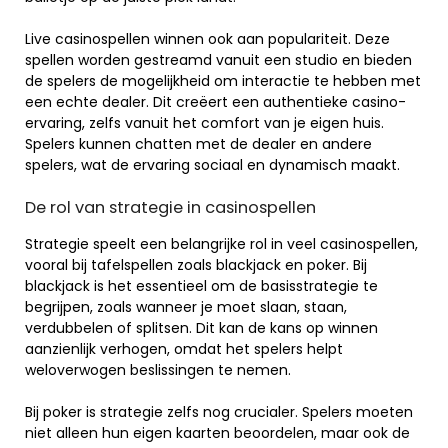
Live casinospellen winnen ook aan populariteit. Deze
spellen worden gestreamd vanuit een studio en bieden
de spelers de mogelijkheid om interactie te hebben met
een echte dealer. Dit creëert een authentieke casino-
ervaring, zelfs vanuit het comfort van je eigen huis.
Spelers kunnen chatten met de dealer en andere
spelers, wat de ervaring sociaal en dynamisch maakt.
De rol van strategie in casinospellen
Strategie speelt een belangrijke rol in veel casinospellen,
vooral bij tafelspellen zoals blackjack en poker. Bij
blackjack is het essentieel om de basisstrategie te
begrijpen, zoals wanneer je moet slaan, staan,
verdubbelen of splitsen. Dit kan de kans op winnen
aanzienlijk verhogen, omdat het spelers helpt
weloverwogen beslissingen te nemen.
Bij poker is strategie zelfs nog crucialer. Spelers moeten
niet alleen hun eigen kaarten beoordelen, maar ook de